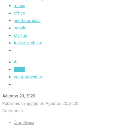
music
office
pendik ambalaj
people
startup
türkiye ambalaj
All
admin
customifysites
Ağustos 20, 2020
Published by
admin
on
Ağustos 20, 2020
Categories
Ürün Bilgisi