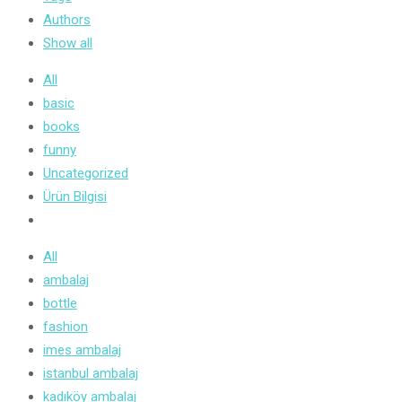
Authors
Show all
All
basic
books
funny
Uncategorized
Ürün Bilgisi
All
ambalaj
bottle
fashion
imes ambalaj
istanbul ambalaj
kadıköy ambalaj