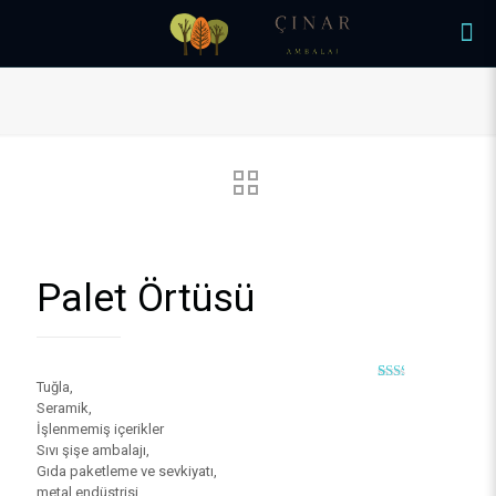
Palet Örtüsü
Tuğla,
4
müşteri
puanına
Seramik,
dayanarak
İşlenmemiş içerikler
5
üzerinden
Sıvı şişe ambalajı,
1.75
Gıda paketleme ve sevkiyatı,
puan
metal endüstrisi,
aldı