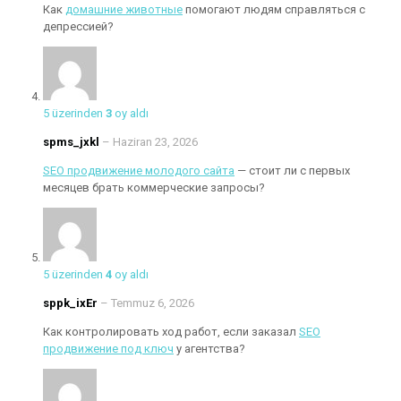
Как
домашние животные
помогают людям справляться с
депрессией?
5 üzerinden
3
oy aldı
spms_jxkl
–
Haziran 23, 2026
SEO продвижение молодого сайта
— стоит ли с первых
месяцев брать коммерческие запросы?
5 üzerinden
4
oy aldı
sppk_ixEr
–
Temmuz 6, 2026
Как контролировать ход работ, если заказал
SEO
продвижение под ключ
у агентства?