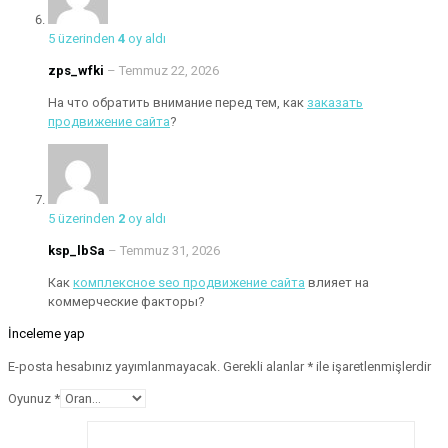
5 üzerinden
4
oy aldı
zps_wfki
–
Temmuz 22, 2026
На что обратить внимание перед тем, как
заказать
продвижение сайта
?
5 üzerinden
2
oy aldı
ksp_lbSa
–
Temmuz 31, 2026
Как
комплексное seo продвижение сайта
влияет на
коммерческие факторы?
İnceleme yap
E-posta hesabınız yayımlanmayacak.
Gerekli alanlar
*
ile işaretlenmişlerdir
Oyunuz
*