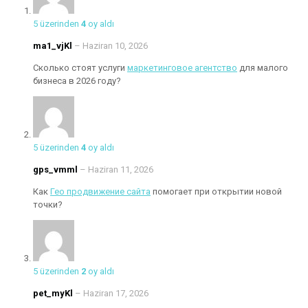
5 üzerinden
4
oy aldı
ma1_vjKl
–
Haziran 10, 2026
Сколько стоят услуги
маркетинговое агентство
для малого
бизнеса в 2026 году?
5 üzerinden
4
oy aldı
gps_vmml
–
Haziran 11, 2026
Как
Гео продвижение сайта
помогает при открытии новой
точки?
5 üzerinden
2
oy aldı
pet_myKl
–
Haziran 17, 2026