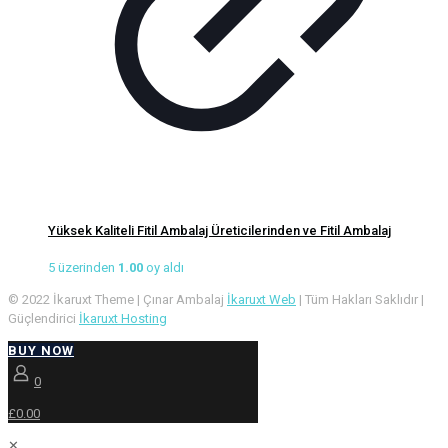
Yüksek Kaliteli Fitil Ambalaj Üreticilerinden ve Fitil Ambalaj
5 üzerinden
1.00
oy aldı
© 2022 İkaruxt Theme | Çınar Ambalaj
İkaruxt Web
| Tüm Hakları Saklıdır |
Güçlendirici
İkaruxt Hosting
BUY NOW
0
£0.00
✕