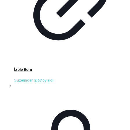
İzole Boru
5 üzerinden
2.67
oy aldı