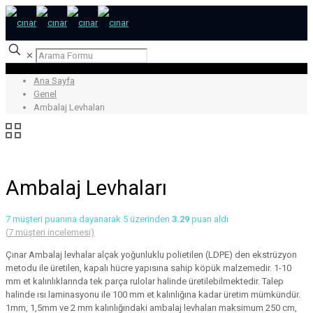
✕
Ana Sayfa
Genel
Ambalaj Levhaları
Ambalaj Levhaları
7
müşteri puanına dayanarak 5 üzerinden
3.29
puan aldı
(
7
müşteri incelemesi)
Çınar Ambalaj levhalar alçak yoğunluklu polietilen (LDPE) den ekstrüzyon
metodu ile üretilen, kapalı hücre yapısına sahip köpük malzemedir. 1-10
mm et kalınlıklarında tek parça rulolar halinde üretilebilmektedir. Talep
halinde ısı laminasyonu ile 100 mm et kalınlığına kadar üretim mümkündür.
1mm, 1,5mm ve 2 mm kalınlığındaki ambalaj levhaları maksimum 250 cm,