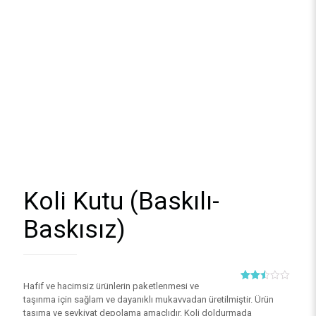
Koli Kutu (Baskılı-
Baskısız)
Hafif ve hacimsiz ürünlerin paketlenmesi ve
6382
müşteri
puanına
taşınma için sağlam ve dayanıklı mukavvadan üretilmiştir. Ürün
dayanarak
taşıma ve sevkiyat depolama amaçlıdır. Koli doldurmada