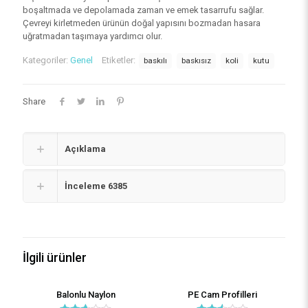
5
boşaltmada ve depolamada zaman ve emek tasarrufu sağlar.
üzerinden
2.49
Çevreyi kirletmeden ürünün doğal yapısını bozmadan hasara
puan
uğratmadan taşımaya yardımcı olur.
aldı
Kategoriler:
Genel
Etiketler:
baskılı
baskısız
koli
kutu
Share
Açıklama
İnceleme
6385
İlgili ürünler
Balonlu Naylon
PE Cam Profilleri